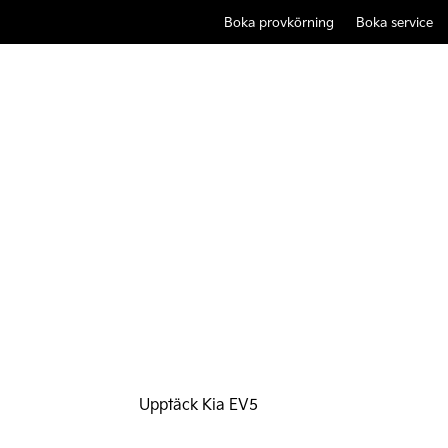
Boka provkörning
Boka service
KIA EV5 – Friheten 
Räckvidd upp till 530 km
Upptäck Kia EV5