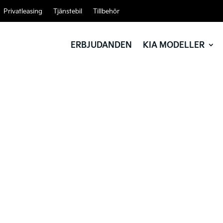
Privatleasing
Tjänstebil
Tillbehör
ERBJUDANDEN
KIA MODELLER
väntar.