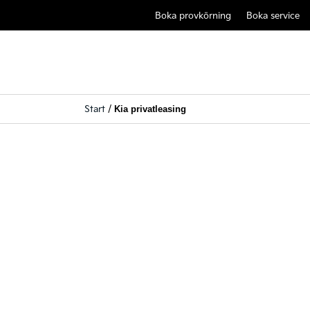
Boka provkörning
Boka service
Start
/
Kia privatleasing