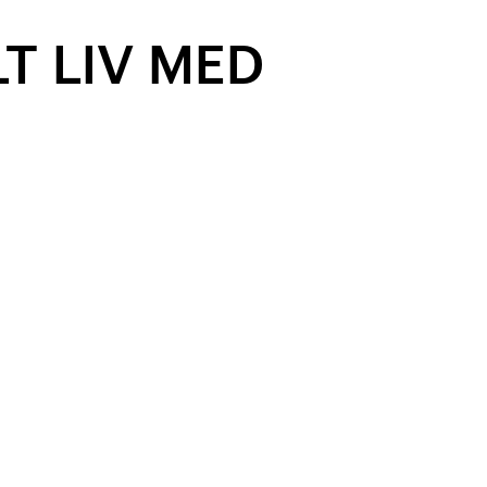
LT LIV MED
r och inkluderar service, nybilsgaranti och
köra längre? Inga problem – det går att
varje månad.
id olycka. Försäkringskostnaden hamnar