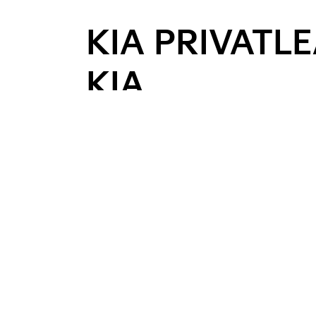
KIA PRIVATLE
KIA
Kör en ny Kia – enkelt och bekvämt!
Med
får du möjligheten at
Kia Privatleasing
Kia Assistans. Du slipper dessutom kontanti
Månadsavgiften baseras på bilmodell, eventu
lägga till extra körsträcka mot en tillägg
Extra trygghet med Kia Bilförsäkring
Välj att lägga till Kia Bilförsäkring, en or