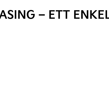
ASING – ETT ENKE
t köra en ny bil utan krångel. Leasingperioden är 36 månade
nsats – allt du betalar är en fast månadsavgift*.
ella tillval och en körsträcka på 1.000 mil/år. Behöver du 
skostnad. Samtliga kostnader samlas bekvämt på en faktura 
iginalförsäkring med självriskreducering och originaldelar v