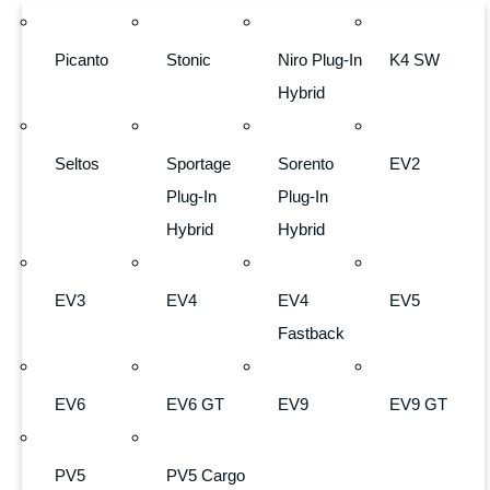
Picanto
Stonic
Niro Plug-In
K4 SW
Hybrid
Seltos
Sportage
Sorento
EV2
Plug-In
Plug-In
Hybrid
Hybrid
EV3
EV4
EV4
EV5
Fastback
EV6
EV6 GT
EV9
EV9 GT
PV5
PV5 Cargo