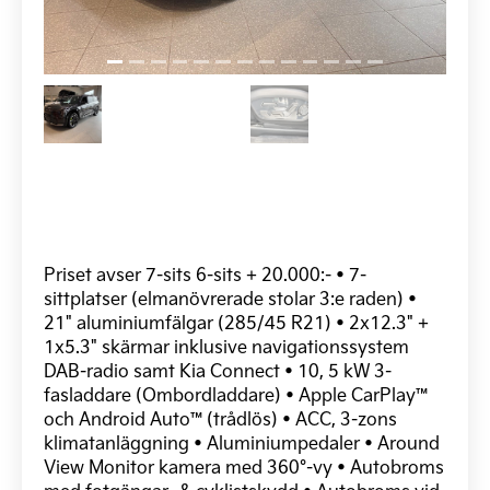
Priset avser 7-sits 6-sits + 20.000:- • 7-
sittplatser (elmanövrerade stolar 3:e raden) •
21" aluminiumfälgar (285/45 R21) • 2x12.3" +
1x5.3" skärmar inklusive navigationssystem
DAB-radio samt Kia Connect • 10, 5 kW 3-
fasladdare (Ombordladdare) • Apple CarPlay™
och Android Auto™(trådlös) • ACC, 3-zons
klimatanläggning • Aluminiumpedaler • Around
View Monitor kamera med 360°-vy • Autobroms