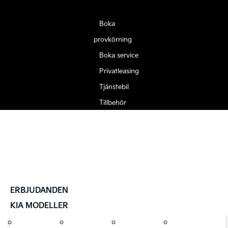
Boka
provkörning
Boka service
Privatleasing
Tjänstebil
Tillbehör
ERBJUDANDEN
KIA MODELLER