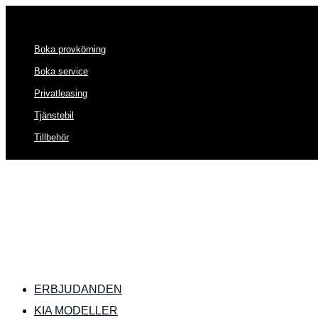
Boka provkörning
Boka service
Privatleasing
Tjänstebil
Tillbehör
ERBJUDANDEN
KIA MODELLER