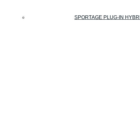
SPORTAGE PLUG-IN HYBR
SORENTO PLUG-IN HYBRI
EV2
EV3
EV4